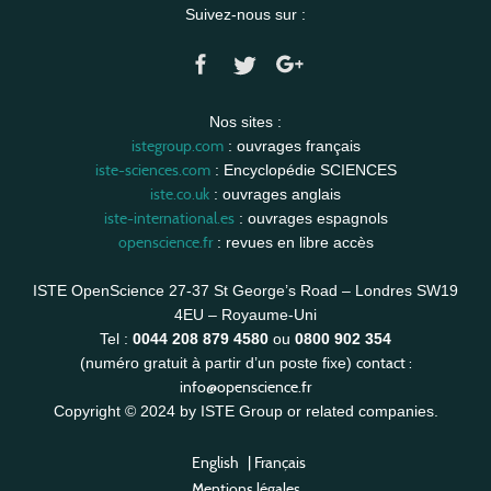
Suivez-nous sur :
Nos sites :
istegroup.com
: ouvrages français
iste-sciences.com
: Encyclopédie SCIENCES
iste.co.uk
: ouvrages anglais
iste-international.es
: ouvrages espagnols
openscience.fr
: revues en libre accès
ISTE OpenScience 27-37 St George’s Road – Londres SW19
4EU – Royaume-Uni
Tel :
0044 208 879 4580
ou
0800 902 354
contact :
(numéro gratuit à partir d’un poste fixe)
info@openscience.fr
Copyright © 2024 by ISTE Group or related companies.
English
|
Français
Mentions légales