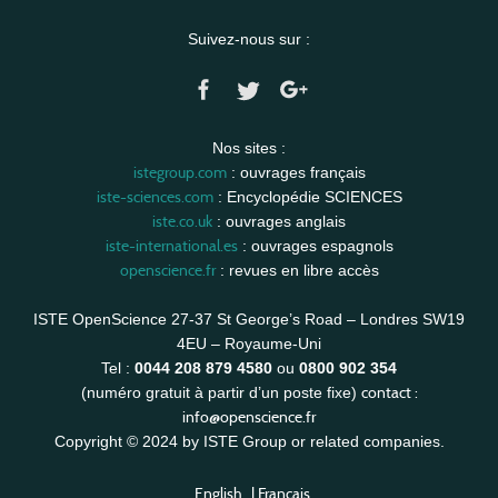
Suivez-nous sur :
Nos sites :
istegroup.com
: ouvrages français
iste-sciences.com
: Encyclopédie SCIENCES
iste.co.uk
: ouvrages anglais
iste-international.es
: ouvrages espagnols
openscience.fr
: revues en libre accès
ISTE OpenScience 27-37 St George’s Road – Londres SW19
4EU – Royaume-Uni
Tel :
0044 208 879 4580
ou
0800 902 354
contact :
(numéro gratuit à partir d’un poste fixe)
info@openscience.fr
Copyright © 2024 by ISTE Group or related companies.
English
|
Français