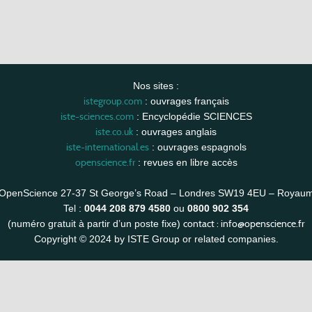
Nos sites :
istegroup.com
: ouvrages français
iste-sciences.com
: Encyclopédie SCIENCES
iste.co.uk
: ouvrages anglais
iste-international.es
: ouvrages espagnols
openscience.fr
: revues en libre accès
OpenScience 27-37 St George’s Road – Londres SW19 4EU – Royau
Tel :
0044 208 879 4580
ou
0800 902 354
contact :
info@openscience.fr
(numéro gratuit à partir d’un poste fixe)
Copyright © 2024 by ISTE Group or related companies.