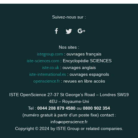
Suivez-nous sur :
Nos sites :
istegroup.com
: ouvrages français
iste-sciences.com
: Encyclopédie SCIENCES
iste.co.uk
: ouvrages anglais
iste-international.es
: ouvrages espagnols
openscience.fr
: revues en libre accès
ISTE OpenScience 27-37 St George’s Road – Londres SW19
4EU – Royaume-Uni
Tel :
0044 208 879 4580
ou
0800 902 354
contact :
(numéro gratuit à partir d’un poste fixe)
info@openscience.fr
Copyright © 2024 by ISTE Group or related companies.