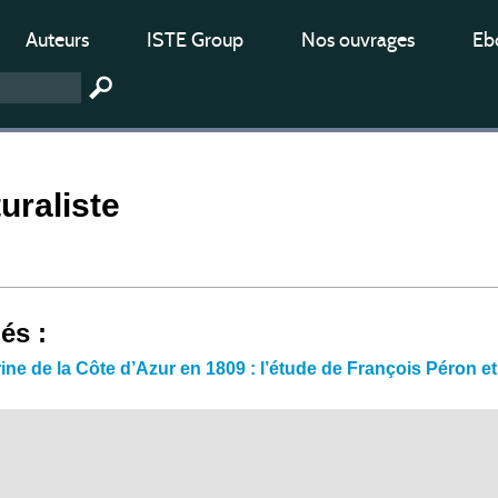
Auteurs
ISTE Group
Nos ouvrages
Ebo
uraliste
iés :
rine de la Côte d’Azur en 1809 : l’étude de François Péron 