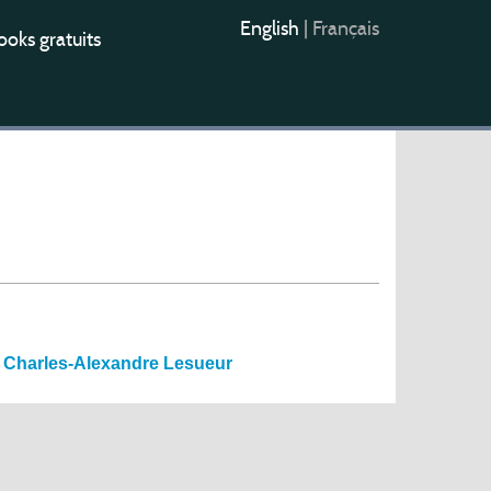
English
|
Français
oks gratuits
et Charles-Alexandre Lesueur