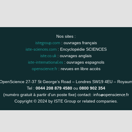
Nos sites :
istegroup.com
: ouvrages français
iste-sciences.com
: Encyclopédie SCIENCES
iste.co.uk
: ouvrages anglais
iste-international.es
: ouvrages espagnols
openscience.fr
: revues en libre accès
OpenScience 27-37 St George’s Road – Londres SW19 4EU – Royau
Tel :
0044 208 879 4580
ou
0800 902 354
contact :
info@openscience.fr
(numéro gratuit à partir d’un poste fixe)
Copyright © 2024 by ISTE Group or related companies.