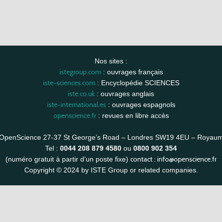
Nos sites :
istegroup.com
: ouvrages français
iste-sciences.com
: Encyclopédie SCIENCES
iste.co.uk
: ouvrages anglais
iste-international.es
: ouvrages espagnols
openscience.fr
: revues en libre accès
OpenScience 27-37 St George’s Road – Londres SW19 4EU – Royau
Tel :
0044 208 879 4580
ou
0800 902 354
contact :
info@openscience.fr
(numéro gratuit à partir d’un poste fixe)
Copyright © 2024 by ISTE Group or related companies.