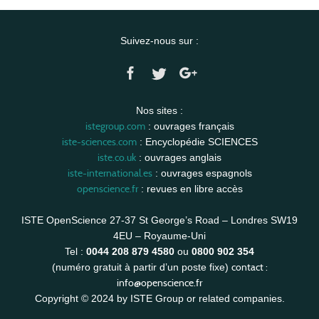
Suivez-nous sur :
Nos sites :
istegroup.com
: ouvrages français
iste-sciences.com
: Encyclopédie SCIENCES
iste.co.uk
: ouvrages anglais
iste-international.es
: ouvrages espagnols
openscience.fr
: revues en libre accès
ISTE OpenScience 27-37 St George’s Road – Londres SW19
4EU – Royaume-Uni
Tel :
0044 208 879 4580
ou
0800 902 354
contact :
(numéro gratuit à partir d’un poste fixe)
info@openscience.fr
Copyright © 2024 by ISTE Group or related companies.