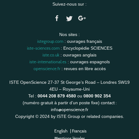
Suivez-nous sur :
Nos sites :
istegroup.com
: ouvrages français
iste-sciences.com
: Encyclopédie SCIENCES
iste.co.uk
: ouvrages anglais
iste-international.es
: ouvrages espagnols
openscience.fr
: revues en libre accès
ISTE OpenScience 27-37 St George’s Road – Londres SW19
4EU – Royaume-Uni
Tel :
0044 208 879 4580
ou
0800 902 354
contact :
(numéro gratuit à partir d’un poste fixe)
info@openscience.fr
Copyright © 2024 by ISTE Group or related companies.
English
|
Français
Mentions légales