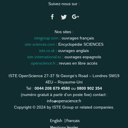
Suivez-nous sur :
Nos sites :
istegroup.com
: ouvrages français
iste-sciences.com
: Encyclopédie SCIENCES
iste.co.uk
: ouvrages anglais
iste-international.es
: ouvrages espagnols
openscience.fr
: revues en libre accès
ISTE OpenScience 27-37 St George’s Road – Londres SW19
4EU – Royaume-Uni
Tel :
0044 208 879 4580
ou
0800 902 354
contact :
(numéro gratuit à partir d’un poste fixe)
info@openscience.fr
Copyright © 2024 by ISTE Group or related companies.
English
|
Français
Mentions légales