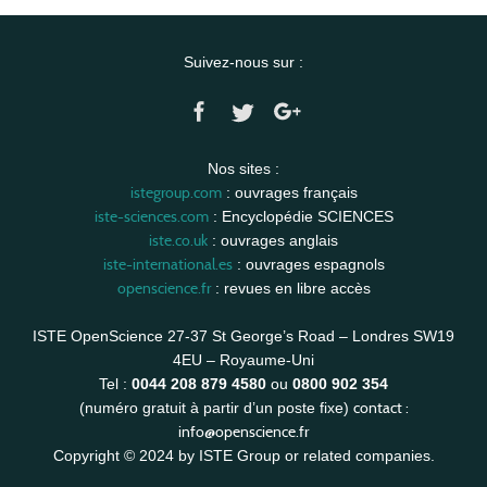
Suivez-nous sur :
Nos sites :
istegroup.com
: ouvrages français
iste-sciences.com
: Encyclopédie SCIENCES
iste.co.uk
: ouvrages anglais
iste-international.es
: ouvrages espagnols
openscience.fr
: revues en libre accès
ISTE OpenScience 27-37 St George’s Road – Londres SW19
4EU – Royaume-Uni
Tel :
0044 208 879 4580
ou
0800 902 354
contact :
(numéro gratuit à partir d’un poste fixe)
info@openscience.fr
Copyright © 2024 by ISTE Group or related companies.