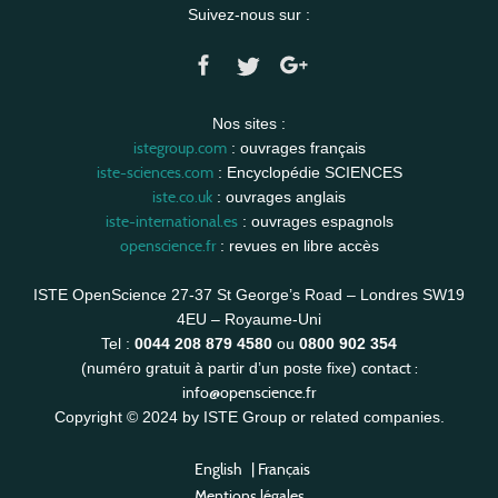
Suivez-nous sur :
Nos sites :
istegroup.com
: ouvrages français
iste-sciences.com
: Encyclopédie SCIENCES
iste.co.uk
: ouvrages anglais
iste-international.es
: ouvrages espagnols
openscience.fr
: revues en libre accès
ISTE OpenScience 27-37 St George’s Road – Londres SW19
4EU – Royaume-Uni
Tel :
0044 208 879 4580
ou
0800 902 354
contact :
(numéro gratuit à partir d’un poste fixe)
info@openscience.fr
Copyright © 2024 by ISTE Group or related companies.
English
|
Français
Mentions légales