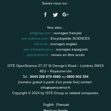
Suivez-nous sur :
Nos sites :
istegroup.com
: ouvrages français
iste-sciences.com
: Encyclopédie SCIENCES
iste.co.uk
: ouvrages anglais
iste-international.es
: ouvrages espagnols
openscience.fr
: revues en libre accès
ISTE OpenScience 27-37 St George’s Road – Londres SW19
4EU – Royaume-Uni
Tel :
0044 208 879 4580
ou
0800 902 354
contact :
(numéro gratuit à partir d’un poste fixe)
info@openscience.fr
Copyright © 2024 by ISTE Group or related companies.
English
|
Français
Mentions légales