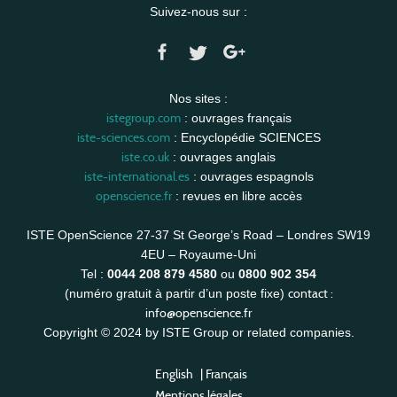
Suivez-nous sur :
Nos sites :
istegroup.com
: ouvrages français
iste-sciences.com
: Encyclopédie SCIENCES
iste.co.uk
: ouvrages anglais
iste-international.es
: ouvrages espagnols
openscience.fr
: revues en libre accès
ISTE OpenScience 27-37 St George’s Road – Londres SW19
4EU – Royaume-Uni
Tel :
0044 208 879 4580
ou
0800 902 354
contact :
(numéro gratuit à partir d’un poste fixe)
info@openscience.fr
Copyright © 2024 by ISTE Group or related companies.
English
|
Français
Mentions légales