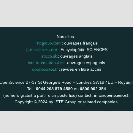
Nos sites :
istegroup.com
: ouvrages français
iste-sciences.com
: Encyclopédie SCIENCES
iste.co.uk
: ouvrages anglais
iste-international.es
: ouvrages espagnols
openscience.fr
: revues en libre accès
OpenScience 27-37 St George’s Road – Londres SW19 4EU – Royau
Tel :
0044 208 879 4580
ou
0800 902 354
contact :
info@openscience.fr
(numéro gratuit à partir d’un poste fixe)
Copyright © 2024 by ISTE Group or related companies.