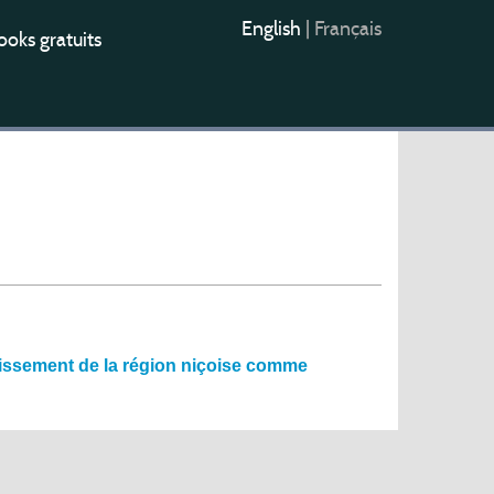
English
|
Français
oks gratuits
lissement de la région niçoise comme