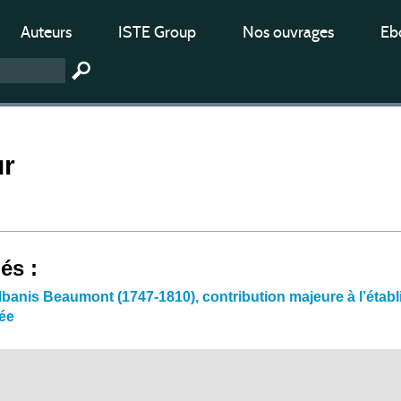
Auteurs
ISTE Group
Nos ouvrages
Ebo
ur
iés :
lbanis Beaumont (1747-1810), contribution majeure à l’étab
iée