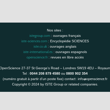
Nos sites :
istegroup.com
: ouvrages français
iste-sciences.com
: Encyclopédie SCIENCES
iste.co.uk
: ouvrages anglais
iste-international.es
: ouvrages espagnols
openscience.fr
: revues en libre accès
OpenScience 27-37 St George’s Road – Londres SW19 4EU – Royau
Tel :
0044 208 879 4580
ou
0800 902 354
contact :
info@openscience.fr
(numéro gratuit à partir d’un poste fixe)
Copyright © 2024 by ISTE Group or related companies.