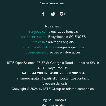
Suivez-nous sur :
Nos sites :
istegroup.com
: ouvrages français
iste-sciences.com
: Encyclopédie SCIENCES
iste.co.uk
: ouvrages anglais
iste-international.es
: ouvrages espagnols
openscience.fr
: revues en libre accès
ISTE OpenScience 27-37 St George’s Road – Londres SW19
4EU – Royaume-Uni
Tel :
0044 208 879 4580
ou
0800 902 354
contact :
(numéro gratuit à partir d’un poste fixe)
info@openscience.fr
Copyright © 2024 by ISTE Group or related companies.
English
|
Français
Mentions légales