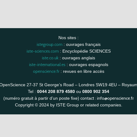
Nos sites :
istegroup.com
: ouvrages français
iste-sciences.com
: Encyclopédie SCIENCES
iste.co.uk
: ouvrages anglais
iste-international.es
: ouvrages espagnols
openscience.fr
: revues en libre accès
OpenScience 27-37 St George’s Road – Londres SW19 4EU – Royau
Tel :
0044 208 879 4580
ou
0800 902 354
contact :
info@openscience.fr
(numéro gratuit à partir d’un poste fixe)
Copyright © 2024 by ISTE Group or related companies.