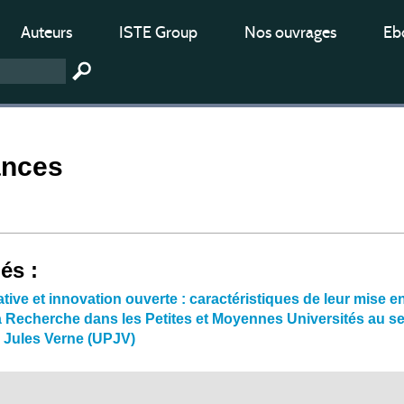
Auteurs
ISTE Group
Nos ouvrages
Ebo
ances
iés :
tive et innovation ouverte : caractéristiques de leur mise 
la Recherche dans les Petites et Moyennes Universités au s
e Jules Verne (UPJV)