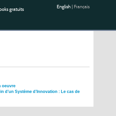
English
|
Français
oks gratuits
en oeuvre
ein d’un Système d’Innovation : Le cas de