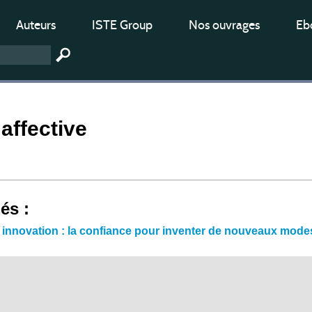
Auteurs
ISTE Group
Nos ouvrages
Ebo
affective
iés :
t innovation : la confiance pour inventer de nouveaux modes 