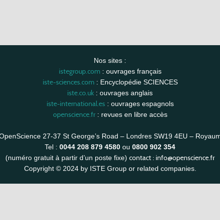
Nos sites :
istegroup.com
: ouvrages français
iste-sciences.com
: Encyclopédie SCIENCES
iste.co.uk
: ouvrages anglais
iste-international.es
: ouvrages espagnols
openscience.fr
: revues en libre accès
OpenScience 27-37 St George’s Road – Londres SW19 4EU – Royau
Tel :
0044 208 879 4580
ou
0800 902 354
contact :
info@openscience.fr
(numéro gratuit à partir d’un poste fixe)
Copyright © 2024 by ISTE Group or related companies.