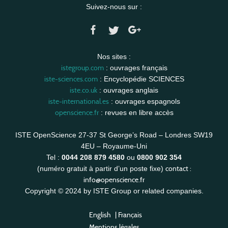
Suivez-nous sur :
Nos sites :
istegroup.com
: ouvrages français
iste-sciences.com
: Encyclopédie SCIENCES
iste.co.uk
: ouvrages anglais
iste-international.es
: ouvrages espagnols
openscience.fr
: revues en libre accès
ISTE OpenScience 27-37 St George’s Road – Londres SW19
4EU – Royaume-Uni
Tel :
0044 208 879 4580
ou
0800 902 354
contact :
(numéro gratuit à partir d’un poste fixe)
info@openscience.fr
Copyright © 2024 by ISTE Group or related companies.
English
|
Français
Mentions légales