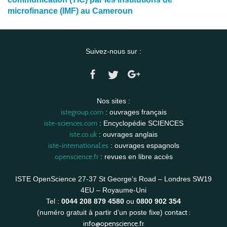
microfinance (IMF) au Cameroun
Suivez-nous sur :
Nos sites :
istegroup.com
: ouvrages français
iste-sciences.com
: Encyclopédie SCIENCES
iste.co.uk
: ouvrages anglais
iste-international.es
: ouvrages espagnols
openscience.fr
: revues en libre accès
ISTE OpenScience 27-37 St George’s Road – Londres SW19
4EU – Royaume-Uni
Tel :
0044 208 879 4580
ou
0800 902 354
contact :
(numéro gratuit à partir d’un poste fixe)
info@openscience.fr