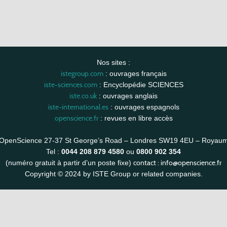
Nos sites :
istegroup.com
: ouvrages français
iste-sciences.com
: Encyclopédie SCIENCES
iste.co.uk
: ouvrages anglais
iste-international.es
: ouvrages espagnols
openscience.fr
: revues en libre accès
OpenScience 27-37 St George’s Road – Londres SW19 4EU – Royau
Tel :
0044 208 879 4580
ou
0800 902 354
contact :
info@openscience.fr
(numéro gratuit à partir d’un poste fixe)
Copyright © 2024 by ISTE Group or related companies.