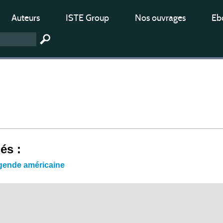
Auteurs
ISTE Group
Nos ouvrages
Ebo
iés :
égende américaine