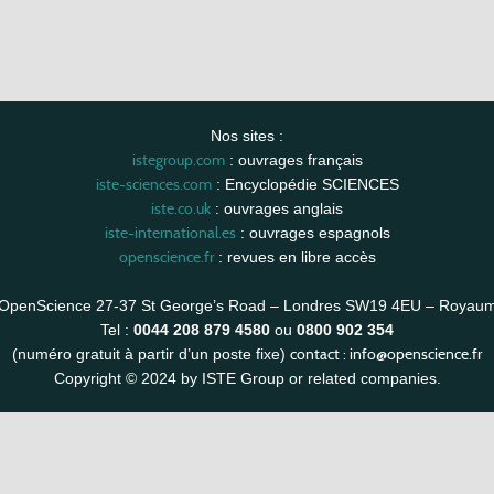
Nos sites :
istegroup.com
: ouvrages français
iste-sciences.com
: Encyclopédie SCIENCES
iste.co.uk
: ouvrages anglais
iste-international.es
: ouvrages espagnols
openscience.fr
: revues en libre accès
OpenScience 27-37 St George’s Road – Londres SW19 4EU – Royau
Tel :
0044 208 879 4580
ou
0800 902 354
contact :
info@openscience.fr
(numéro gratuit à partir d’un poste fixe)
Copyright © 2024 by ISTE Group or related companies.