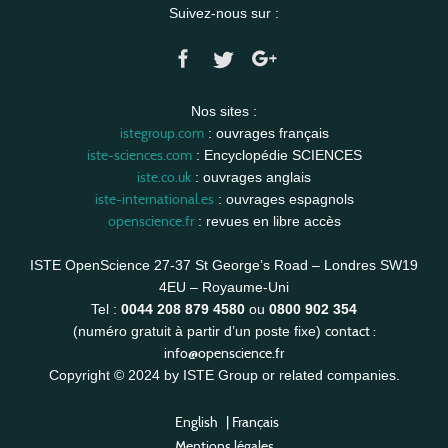
Suivez-nous sur :
Nos sites :
istegroup.com
: ouvrages français
iste-sciences.com
: Encyclopédie SCIENCES
iste.co.uk
: ouvrages anglais
iste-international.es
: ouvrages espagnols
openscience.fr
: revues en libre accès
ISTE OpenScience 27-37 St George’s Road – Londres SW19
4EU – Royaume-Uni
Tel :
0044 208 879 4580
ou
0800 902 354
contact :
(numéro gratuit à partir d’un poste fixe)
info@openscience.fr
Copyright © 2024 by ISTE Group or related companies.
English
|
Français
Mentions légales