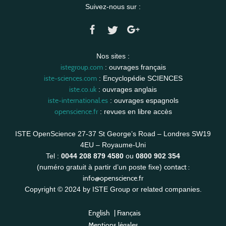
Suivez-nous sur :
Nos sites :
istegroup.com
: ouvrages français
iste-sciences.com
: Encyclopédie SCIENCES
iste.co.uk
: ouvrages anglais
iste-international.es
: ouvrages espagnols
openscience.fr
: revues en libre accès
ISTE OpenScience 27-37 St George’s Road – Londres SW19
4EU – Royaume-Uni
Tel :
0044 208 879 4580
ou
0800 902 354
contact :
(numéro gratuit à partir d’un poste fixe)
info@openscience.fr
Copyright © 2024 by ISTE Group or related companies.
English
|
Français
Mentions légales