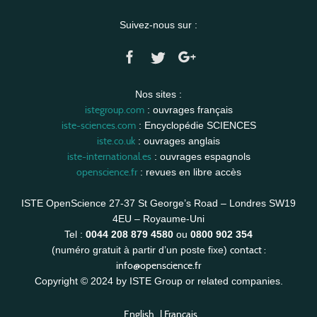
Suivez-nous sur :
Nos sites :
istegroup.com
: ouvrages français
iste-sciences.com
: Encyclopédie SCIENCES
iste.co.uk
: ouvrages anglais
iste-international.es
: ouvrages espagnols
openscience.fr
: revues en libre accès
ISTE OpenScience 27-37 St George’s Road – Londres SW19
4EU – Royaume-Uni
Tel :
0044 208 879 4580
ou
0800 902 354
contact :
(numéro gratuit à partir d’un poste fixe)
info@openscience.fr
Copyright © 2024 by ISTE Group or related companies.
English
|
Français