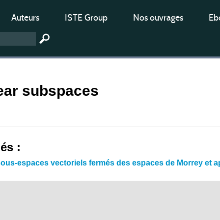
Auteurs
ISTE Group
Nos ouvrages
Ebo
near subspaces
iés :
sous-espaces vectoriels fermés des espaces de Morrey et 