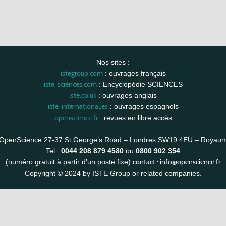
Nos sites :
istegroup.com
: ouvrages français
iste-sciences.com
: Encyclopédie SCIENCES
iste.co.uk
: ouvrages anglais
iste-international.es
: ouvrages espagnols
openscience.fr
: revues en libre accès
OpenScience 27-37 St George’s Road – Londres SW19 4EU – Royau
Tel :
0044 208 879 4580
ou
0800 902 354
contact :
info@openscience.fr
(numéro gratuit à partir d’un poste fixe)
Copyright © 2024 by ISTE Group or related companies.