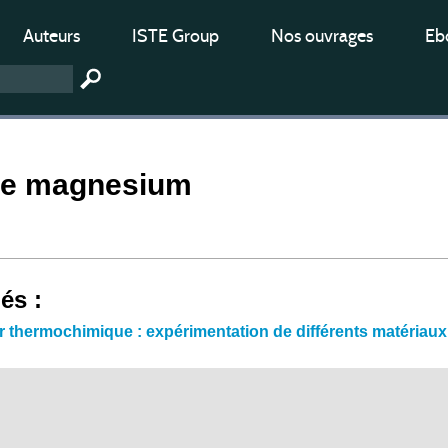
Auteurs
ISTE Group
Nos ouvrages
Ebo
de magnesium
iés :
r thermochimique : expérimentation de différents matériau