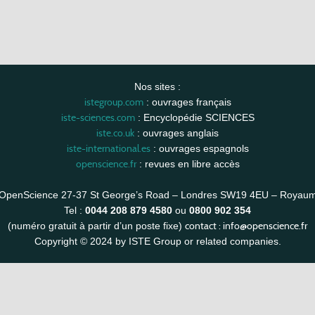
Nos sites :
istegroup.com
: ouvrages français
iste-sciences.com
: Encyclopédie SCIENCES
iste.co.uk
: ouvrages anglais
iste-international.es
: ouvrages espagnols
openscience.fr
: revues en libre accès
OpenScience 27-37 St George’s Road – Londres SW19 4EU – Royau
Tel :
0044 208 879 4580
ou
0800 902 354
contact :
info@openscience.fr
(numéro gratuit à partir d’un poste fixe)
Copyright © 2024 by ISTE Group or related companies.