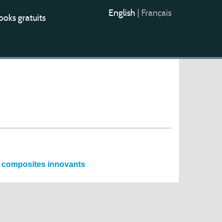
English
|
Français
oks gratuits
x composites innovants