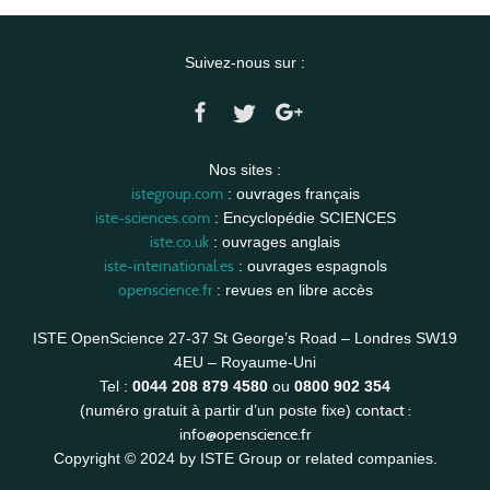
Suivez-nous sur :
Nos sites :
istegroup.com
: ouvrages français
iste-sciences.com
: Encyclopédie SCIENCES
iste.co.uk
: ouvrages anglais
iste-international.es
: ouvrages espagnols
openscience.fr
: revues en libre accès
ISTE OpenScience 27-37 St George’s Road – Londres SW19
4EU – Royaume-Uni
Tel :
0044 208 879 4580
ou
0800 902 354
contact :
(numéro gratuit à partir d’un poste fixe)
info@openscience.fr
Copyright © 2024 by ISTE Group or related companies.