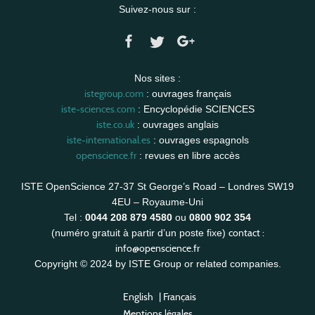
Suivez-nous sur :
Nos sites :
istegroup.com
: ouvrages français
iste-sciences.com
: Encyclopédie SCIENCES
iste.co.uk
: ouvrages anglais
iste-international.es
: ouvrages espagnols
openscience.fr
: revues en libre accès
ISTE OpenScience 27-37 St George’s Road – Londres SW19
4EU – Royaume-Uni
Tel :
0044 208 879 4580
ou
0800 902 354
contact :
(numéro gratuit à partir d’un poste fixe)
info@openscience.fr
Copyright © 2024 by ISTE Group or related companies.
English
|
Français
Mentions légales