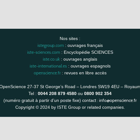
Nos sites :
istegroup.com
: ouvrages français
iste-sciences.com
: Encyclopédie SCIENCES
iste.co.uk
: ouvrages anglais
iste-international.es
: ouvrages espagnols
openscience.fr
: revues en libre accès
OpenScience 27-37 St George’s Road – Londres SW19 4EU – Royau
Tel :
0044 208 879 4580
ou
0800 902 354
contact :
info@openscience.fr
(numéro gratuit à partir d’un poste fixe)
Copyright © 2024 by ISTE Group or related companies.