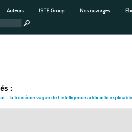
Auteurs
ISTE Group
Nos ouvrages
Ebo
iés :
 – la troisième vague de l’intelligence artificielle explicabl