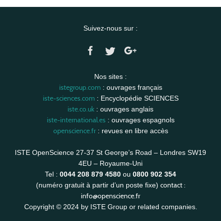
Suivez-nous sur :
Nos sites :
istegroup.com
: ouvrages français
iste-sciences.com
: Encyclopédie SCIENCES
iste.co.uk
: ouvrages anglais
iste-international.es
: ouvrages espagnols
openscience.fr
: revues en libre accès
ISTE OpenScience 27-37 St George’s Road – Londres SW19
4EU – Royaume-Uni
Tel :
0044 208 879 4580
ou
0800 902 354
contact :
(numéro gratuit à partir d’un poste fixe)
info@openscience.fr
Copyright © 2024 by ISTE Group or related companies.