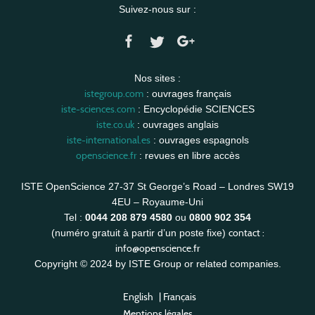
Suivez-nous sur :
Nos sites :
istegroup.com
: ouvrages français
iste-sciences.com
: Encyclopédie SCIENCES
iste.co.uk
: ouvrages anglais
iste-international.es
: ouvrages espagnols
openscience.fr
: revues en libre accès
ISTE OpenScience 27-37 St George’s Road – Londres SW19
4EU – Royaume-Uni
Tel :
0044 208 879 4580
ou
0800 902 354
contact :
(numéro gratuit à partir d’un poste fixe)
info@openscience.fr
Copyright © 2024 by ISTE Group or related companies.
English
|
Français
Mentions légales