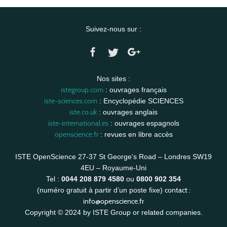
Suivez-nous sur :
Nos sites :
istegroup.com
: ouvrages français
iste-sciences.com
: Encyclopédie SCIENCES
iste.co.uk
: ouvrages anglais
iste-international.es
: ouvrages espagnols
openscience.fr
: revues en libre accès
ISTE OpenScience 27-37 St George’s Road – Londres SW19
4EU – Royaume-Uni
Tel :
0044 208 879 4580
ou
0800 902 354
contact :
(numéro gratuit à partir d’un poste fixe)
info@openscience.fr
Copyright © 2024 by ISTE Group or related companies.