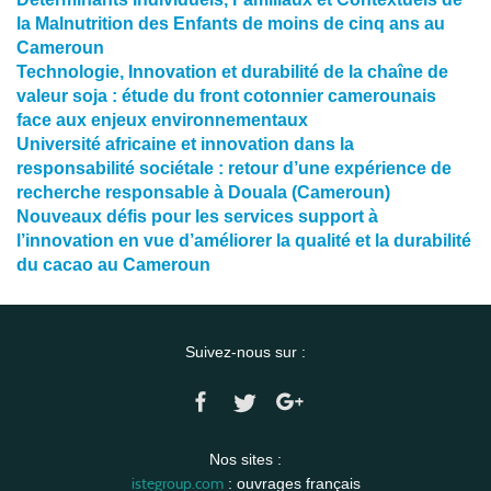
la Malnutrition des Enfants de moins de cinq ans au
Cameroun
Technologie, Innovation et durabilité de la chaîne de
valeur soja : étude du front cotonnier camerounais
face aux enjeux environnementaux
Université africaine et innovation dans la
responsabilité sociétale : retour d’une expérience de
recherche responsable à Douala (Cameroun)
Nouveaux défis pour les services support à
l’innovation en vue d’améliorer la qualité et la durabilité
du cacao au Cameroun
Suivez-nous sur :
Nos sites :
istegroup.com
: ouvrages français