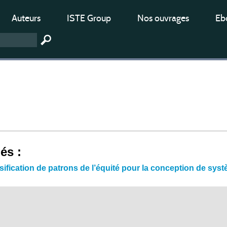
Auteurs
ISTE Group
Nos ouvrages
Ebo
iés :
ssification de patrons de l’équité pour la conception de sys