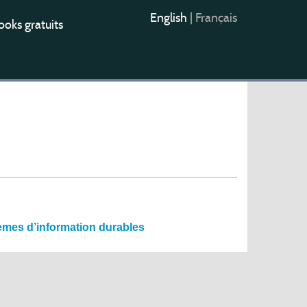
English
|
Français
oks gratuits
tèmes d’information durables