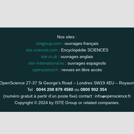
Nos sites :
istegroup.com
: ouvrages français
iste-sciences.com
: Encyclopédie SCIENCES
iste.co.uk
: ouvrages anglais
iste-international.es
: ouvrages espagnols
openscience.fr
: revues en libre accès
OpenScience 27-37 St George’s Road – Londres SW19 4EU – Royau
Tel :
0044 208 879 4580
ou
0800 902 354
contact :
info@openscience.fr
(numéro gratuit à partir d’un poste fixe)
Copyright © 2024 by ISTE Group or related companies.