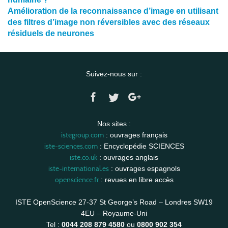
Amélioration de la reconnaissance d’image en utilisant
des filtres d’image non réversibles avec des réseaux
résiduels de neurones
Suivez-nous sur :
Nos sites :
istegroup.com
: ouvrages français
iste-sciences.com
: Encyclopédie SCIENCES
iste.co.uk
: ouvrages anglais
iste-international.es
: ouvrages espagnols
openscience.fr
: revues en libre accès
ISTE OpenScience 27-37 St George’s Road – Londres SW19
4EU – Royaume-Uni
Tel :
0044 208 879 4580
ou
0800 902 354