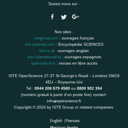
Suivez-nous sur :
Nos sites :
istegroup.com
: ouvrages français
iste-sciences.com
: Encyclopédie SCIENCES
iste.co.uk
: ouvrages anglais
iste-international.es
: ouvrages espagnols
openscience.fr
: revues en libre accès
ISTE OpenScience 27-37 St George’s Road – Londres SW19
4EU – Royaume-Uni
Tel :
0044 208 879 4580
ou
0800 902 354
contact :
(numéro gratuit à partir d’un poste fixe)
info@openscience.fr
Copyright © 2024 by ISTE Group or related companies.
English
|
Français
Mentions légales