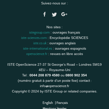
Suivez-nous sur :
Nos sites :
istegroup.com
: ouvrages français
iste-sciences.com
: Encyclopédie SCIENCES
iste.co.uk
: ouvrages anglais
iste-international.es
: ouvrages espagnols
openscience.fr
: revues en libre accès
ISTE OpenScience 27-37 St George’s Road – Londres SW19
4EU – Royaume-Uni
Tel :
0044 208 879 4580
ou
0800 902 354
contact :
(numéro gratuit à partir d’un poste fixe)
info@openscience.fr
Copyright © 2024 by ISTE Group or related companies.
English
|
Français
Mentions légales