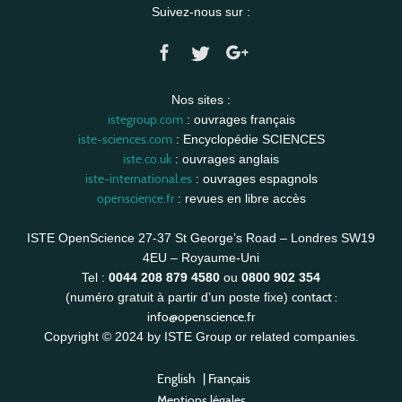
Suivez-nous sur :
Nos sites :
istegroup.com
: ouvrages français
iste-sciences.com
: Encyclopédie SCIENCES
iste.co.uk
: ouvrages anglais
iste-international.es
: ouvrages espagnols
openscience.fr
: revues en libre accès
ISTE OpenScience 27-37 St George’s Road – Londres SW19
4EU – Royaume-Uni
Tel :
0044 208 879 4580
ou
0800 902 354
contact :
(numéro gratuit à partir d’un poste fixe)
info@openscience.fr
Copyright © 2024 by ISTE Group or related companies.
English
|
Français
Mentions légales