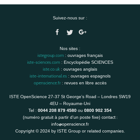
Suivez-nous sur :
Nos sites :
istegroup.com
: ouvrages français
iste-sciences.com
: Encyclopédie SCIENCES
iste.co.uk
: ouvrages anglais
iste-international.es
: ouvrages espagnols
openscience.fr
: revues en libre accès
ISTE OpenScience 27-37 St George’s Road – Londres SW19
4EU – Royaume-Uni
Tel :
0044 208 879 4580
ou
0800 902 354
contact :
(numéro gratuit à partir d’un poste fixe)
info@openscience.fr
Copyright © 2024 by ISTE Group or related companies.