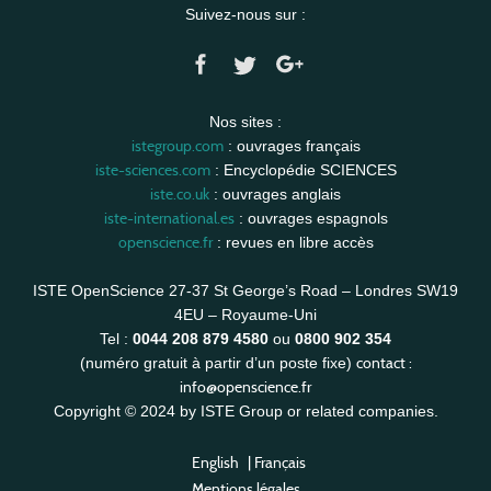
Suivez-nous sur :
Nos sites :
istegroup.com
: ouvrages français
iste-sciences.com
: Encyclopédie SCIENCES
iste.co.uk
: ouvrages anglais
iste-international.es
: ouvrages espagnols
openscience.fr
: revues en libre accès
ISTE OpenScience 27-37 St George’s Road – Londres SW19
4EU – Royaume-Uni
Tel :
0044 208 879 4580
ou
0800 902 354
contact :
(numéro gratuit à partir d’un poste fixe)
info@openscience.fr
Copyright © 2024 by ISTE Group or related companies.
English
|
Français
Mentions légales