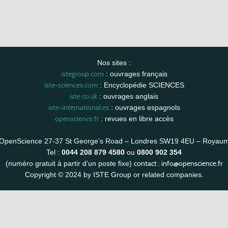
Nos sites :
istegroup.com
: ouvrages français
iste-sciences.com
: Encyclopédie SCIENCES
iste.co.uk
: ouvrages anglais
iste-international.es
: ouvrages espagnols
openscience.fr
: revues en libre accès
OpenScience 27-37 St George’s Road – Londres SW19 4EU – Royau
Tel :
0044 208 879 4580
ou
0800 902 354
contact :
info@openscience.fr
(numéro gratuit à partir d’un poste fixe)
Copyright © 2024 by ISTE Group or related companies.