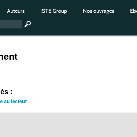
Auteurs
ISTE Group
Nos ouvrages
Ebo
ment
iés :
e au lecteur