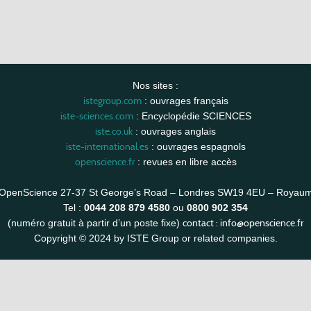
Nos sites :
istegroup.com
: ouvrages français
iste-sciences.com
: Encyclopédie SCIENCES
iste.co.uk
: ouvrages anglais
iste-international.es
: ouvrages espagnols
openscience.fr
: revues en libre accès
OpenScience 27-37 St George’s Road – Londres SW19 4EU – Royau
Tel :
0044 208 879 4580
ou
0800 902 354
contact :
info@openscience.fr
(numéro gratuit à partir d’un poste fixe)
Copyright © 2024 by ISTE Group or related companies.