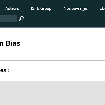
Auteurs
ISTE Group
Nos ouvrages
Ebo
n Bias
iés :