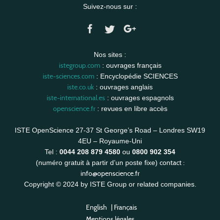
Suivez-nous sur :
Nos sites :
istegroup.com
: ouvrages français
iste-sciences.com
: Encyclopédie SCIENCES
iste.co.uk
: ouvrages anglais
iste-international.es
: ouvrages espagnols
openscience.fr
: revues en libre accès
ISTE OpenScience 27-37 St George’s Road – Londres SW19
4EU – Royaume-Uni
Tel :
0044 208 879 4580
ou
0800 902 354
contact :
(numéro gratuit à partir d’un poste fixe)
info@openscience.fr
Copyright © 2024 by ISTE Group or related companies.
English
|
Français
Mentions légales