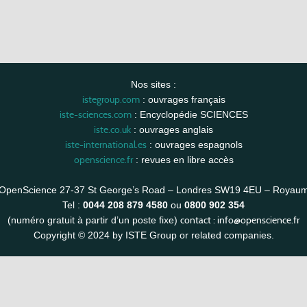
Nos sites :
istegroup.com
: ouvrages français
iste-sciences.com
: Encyclopédie SCIENCES
iste.co.uk
: ouvrages anglais
iste-international.es
: ouvrages espagnols
openscience.fr
: revues en libre accès
OpenScience 27-37 St George’s Road – Londres SW19 4EU – Royau
Tel :
0044 208 879 4580
ou
0800 902 354
contact :
info@openscience.fr
(numéro gratuit à partir d’un poste fixe)
Copyright © 2024 by ISTE Group or related companies.