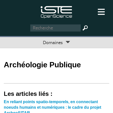
Domaines
Archéologie Publique
Les articles liés :
En reliant points spatio‐temporels, en connectant
noeuds humains et numériques : le cadre du projet
ArcheoSITAR