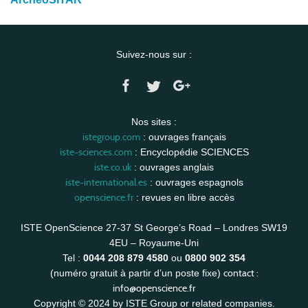
Suivez-nous sur :
Nos sites :
istegroup.com
: ouvrages français
iste-sciences.com
: Encyclopédie SCIENCES
iste.co.uk
: ouvrages anglais
iste-international.es
: ouvrages espagnols
openscience.fr
: revues en libre accès
ISTE OpenScience 27-37 St George’s Road – Londres SW19
4EU – Royaume-Uni
Tel :
0044 208 879 4580
ou
0800 902 354
contact :
(numéro gratuit à partir d’un poste fixe)
info@openscience.fr
Copyright © 2024 by ISTE Group or related companies.