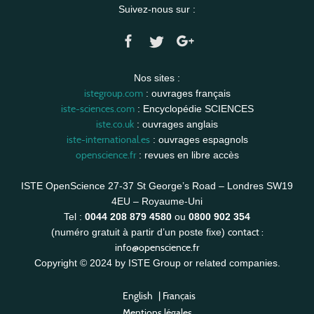
Suivez-nous sur :
Nos sites :
istegroup.com
: ouvrages français
iste-sciences.com
: Encyclopédie SCIENCES
iste.co.uk
: ouvrages anglais
iste-international.es
: ouvrages espagnols
openscience.fr
: revues en libre accès
ISTE OpenScience 27-37 St George’s Road – Londres SW19
4EU – Royaume-Uni
Tel :
0044 208 879 4580
ou
0800 902 354
contact :
(numéro gratuit à partir d’un poste fixe)
info@openscience.fr
Copyright © 2024 by ISTE Group or related companies.
English
|
Français
Mentions légales