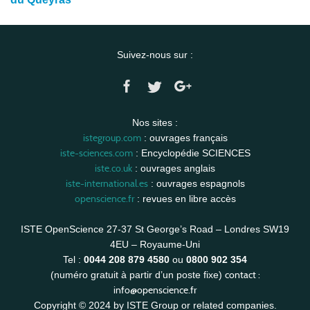
Suivez-nous sur :
Nos sites :
istegroup.com
: ouvrages français
iste-sciences.com
: Encyclopédie SCIENCES
iste.co.uk
: ouvrages anglais
iste-international.es
: ouvrages espagnols
openscience.fr
: revues en libre accès
ISTE OpenScience 27-37 St George’s Road – Londres SW19
4EU – Royaume-Uni
Tel :
0044 208 879 4580
ou
0800 902 354
contact :
(numéro gratuit à partir d’un poste fixe)
info@openscience.fr
Copyright © 2024 by ISTE Group or related companies.