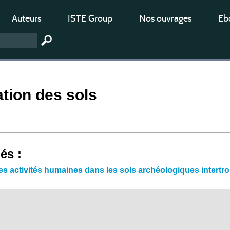
Auteurs
ISTE Group
Nos ouvrages
Ebo
tion des sols
iés :
s activités humaines dans les sols archéologiques intertr