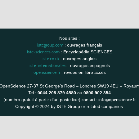
Nos sites :
istegroup.com
: ouvrages français
iste-sciences.com
: Encyclopédie SCIENCES
iste.co.uk
: ouvrages anglais
iste-international.es
: ouvrages espagnols
openscience.fr
: revues en libre accès
OpenScience 27-37 St George’s Road – Londres SW19 4EU – Royau
Tel :
0044 208 879 4580
ou
0800 902 354
contact :
info@openscience.fr
(numéro gratuit à partir d’un poste fixe)
Copyright © 2024 by ISTE Group or related companies.