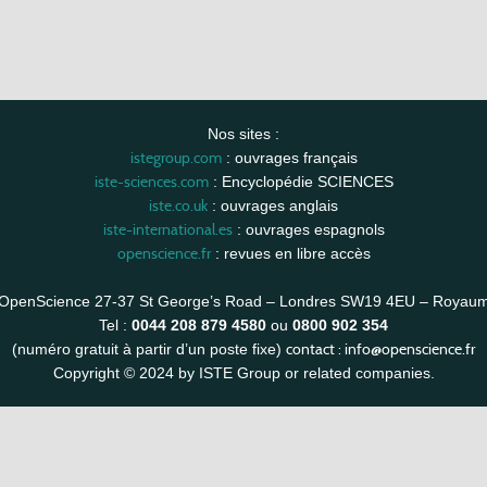
Nos sites :
istegroup.com
: ouvrages français
iste-sciences.com
: Encyclopédie SCIENCES
iste.co.uk
: ouvrages anglais
iste-international.es
: ouvrages espagnols
openscience.fr
: revues en libre accès
OpenScience 27-37 St George’s Road – Londres SW19 4EU – Royau
Tel :
0044 208 879 4580
ou
0800 902 354
contact :
info@openscience.fr
(numéro gratuit à partir d’un poste fixe)
Copyright © 2024 by ISTE Group or related companies.