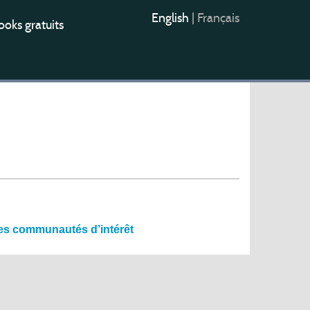
English
|
Français
oks gratuits
 des communautés d’intérêt